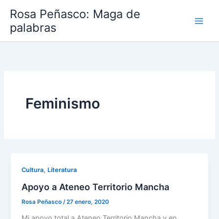
Ir
Rosa Peñasco: Maga de
al
palabras
contenido
Feminismo
,
Cultura
Literatura
Apoyo a Ateneo Territorio Mancha
Rosa Peñasco
/
27 enero, 2020
Mi apoyo total a Ateneo Territorio Mancha y en