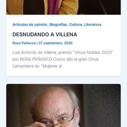
,
,
,
Artículos de opinión
Biografías
Cultura
Literatura
DESNUDANDO A VILLENA
Rosa Peñasco
/
27 septiembre, 2020
Luis Antonio de Villena, premio “Vinos Nobles 2020”
por ROSA PEÑASCO Como dijo la gran Chus
Lampreave en “Mujeres al