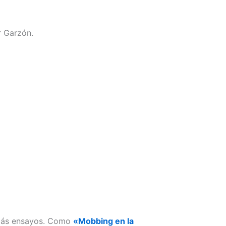
r Garzón.
é más ensayos. Como
«Mobbing en la